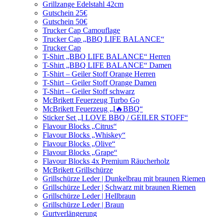
Grillzange Edelstahl 42cm
Gutschein 25€
Gutschein 50€
Trucker Cap Camouflage
Trucker Cap „BBQ LIFE BALANCE“
Trucker Cap
T-Shirt „BBQ LIFE BALANCE“ Herren
T-Shirt „BBQ LIFE BALANCE“ Damen
T-Shirt – Geiler Stoff Orange Herren
T-Shirt – Geiler Stoff Orange Damen
T-Shirt – Geiler Stoff schwarz
McBrikett Feuerzeug Turbo Go
McBrikett Feuerzeug „I🔥BBQ“
Sticker Set „I LOVE BBQ / GEILER STOFF“
Flavour Blocks „Citrus“
Flavour Blocks „Whiskey“
Flavour Blocks „Olive“
Flavour Blocks „Grape“
Flavour Blocks 4x Premium Räucherholz
McBrikett Grillschürze
Grillschürze Leder | Dunkelbrau mit braunen Riemen
Grillschürze Leder | Schwarz mit braunen Riemen
Grillschürze Leder | Hellbraun
Grillschürze Leder | Braun
Gurtverlängerung