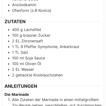
Anzündkamin
Ofenform (z.B Konics)
ZUTATEN
400
g
Lachsfilet
100
g
brauner Zucker
2
EL
Zitronensaft
1
TL
9 Pfeffer Symphonie, Ankerkraut
1
TL
Salz
100
ml
Soja Sauce
100
ml
Oliven Öl
2
EL
Wasser
2
gehackte Knoblauchzehen
ANLEITUNGEN
Die Marinade
Alle Zutaten der Marinade in einen mittelgroßem
Zip-Beutel geben, verschließen, gut durchmischen