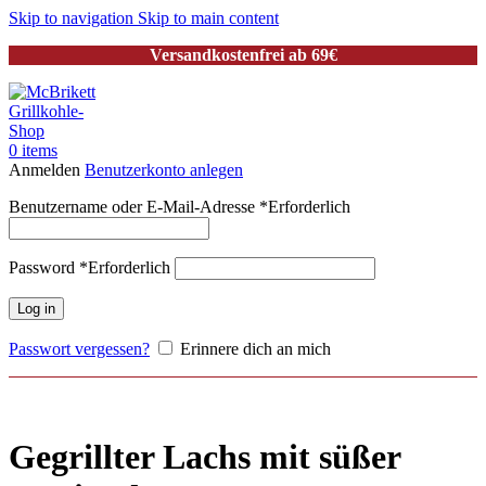
Skip to navigation
Skip to main content
Versandkostenfrei ab 69€
0
items
Anmelden
Benutzerkonto anlegen
Benutzername oder E-Mail-Adresse
*
Erforderlich
Password
*
Erforderlich
Log in
Passwort vergessen?
Erinnere dich an mich
Blog
>
Grillrezepte
>
Gegrilltes Sweet Salmon Filet
Gegrillter Lachs mit süßer