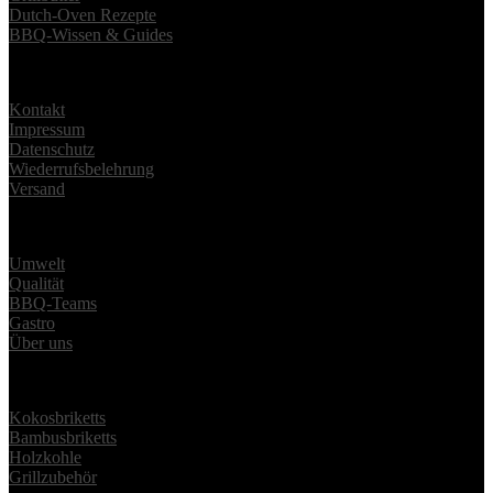
Dutch-Oven Rezepte
BBQ-Wissen & Guides
Informationen
Kontakt
Impressum
Datenschutz
Wiederrufsbelehrung
Versand
Über
Umwelt
Qualität
BBQ-Teams
Gastro
Über uns
Produkte
Kokosbriketts
Bambusbriketts
Holzkohle
Grillzubehör