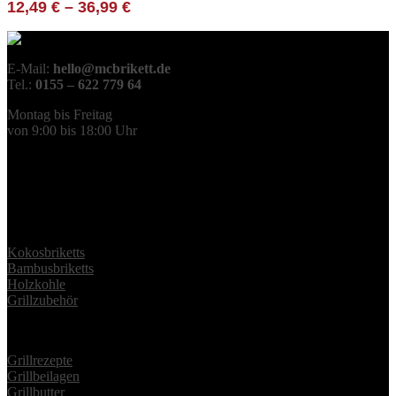
12,49
€
–
36,99
€
E-Mail:
hello@mcbrikett.de
Tel.:
0155 – 622 779 64
Montag bis Freitag
von 9:00 bis 18:00 Uhr
Grieser GmbH
Bremersheide 25
42799 Leichlingen
Produkte
Kokosbriketts
Bambusbriketts
Holzkohle
Grillzubehör
Grillmagazin
Grillrezepte
Grillbeilagen
Grillbutter