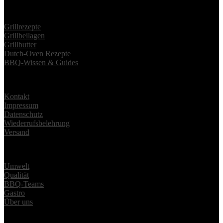
Grillmagazin
Grillrezepte
Grillbeilagen
Grillbutter
Dutch-Oven Rezepte
BBQ-Wissen & Guides
Informationen
Kontakt
Impressum
Datenschutz
Wiederrufsbelehrung
Versand
Über
Umwelt
Qualität
BBQ-Teams
Gastro
Über uns
© 2024
McBrikett